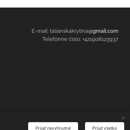
E-mail: talianskakrytina
@gmail.com
Telefónne číslo: +421908123937
Prijať nevyhnutné
Prijať všetko