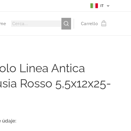
IT
me
Carrello
olo Linea Antica
sia Rosso 5,5x12x25-
 údaje: