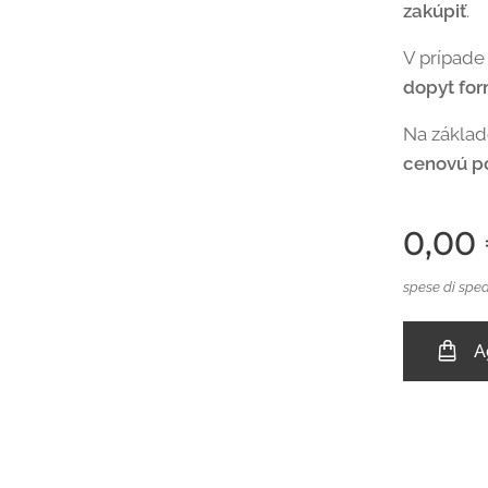
zakúpiť
.
V prípade
dopyt fo
Na zákla
cenovú p
0,00
spese di sped
A