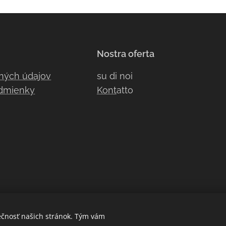
Nostra oferta
ných údajov
su di noi
dmienky
Kont
atto
ečnosť našich stránok. Tým vám