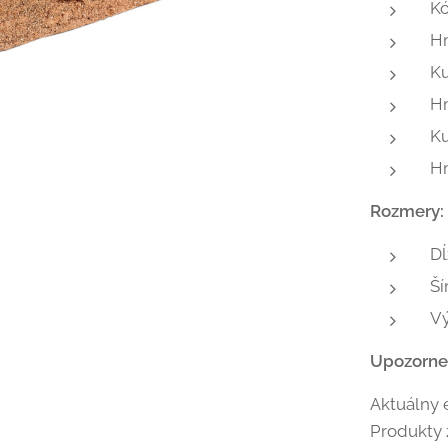
K
H
K
H
Ku
H
Rozmery:
Dĺ
Ší
V
Upozorne
Aktuálny 
Produkty