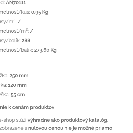
ód:
AN70111
motnosť/kus:
0,95 Kg
usy/m²:
/
motnosť/m²:
/
sy/balík:
288
motnosť/balík:
273,60 Kg
žka:
250 mm
rka:
120 mm
ýška:
55 cm
nie k cenám produktov
e-shop slúži
výhradne ako produktový katalóg
.
 zobrazené s
nulovou cenou nie je možné priamo