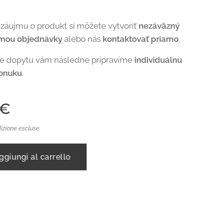
 záujmu o produkt si môžete vytvoriť
nezáväzný
rmou objednávky
alebo nás
kontaktovať priamo
.
de dopytu vám následne pripravíme
individuálnu
onuku
.
€
izione escluse
ggiungi al carrello