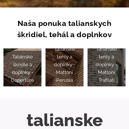
Naša ponuka talianskych
škridiel, tehál a doplnkov
Talianske
Taliánske
Taliánske
tehly a
tehly a
škridle a
doplnky -
doplnky -
doplnky -
Mattoni
Mattoni
Coperture
Perusia
Trafilati
talianske