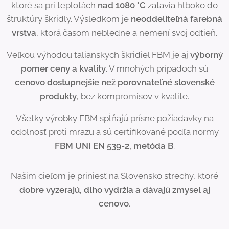
ktoré sa pri teplotách
nad 1080 °C
zatavia hlboko do
štruktúry škridly. Výsledkom je
neoddeliteľná farebná
vrstva
, ktorá časom nebledne a nemení svoj odtieň.
Veľkou výhodou talianskych škridiel FBM je aj
výborný
pomer ceny a kvality
. V mnohých prípadoch sú
cenovo dostupnejšie než porovnateľné slovenské
produkty
, bez kompromisov v kvalite.
Všetky výrobky FBM spĺňajú prísne požiadavky na
odolnosť proti mrazu a sú certifikované podľa normy
FBM UNI EN 539-2, metóda B
.
Našim cieľom je priniesť na Slovensko strechy, ktoré
dobre vyzerajú, dlho vydržia a dávajú zmysel aj
cenovo
.