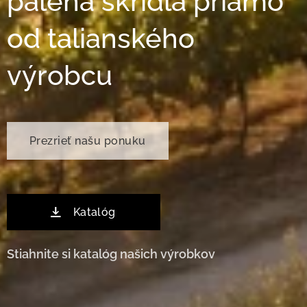
pálená škridla priamo
od talianského
výrobcu
Prezrieť našu ponuku
Katalóg
Stiahnite si katalóg našich výrobkov