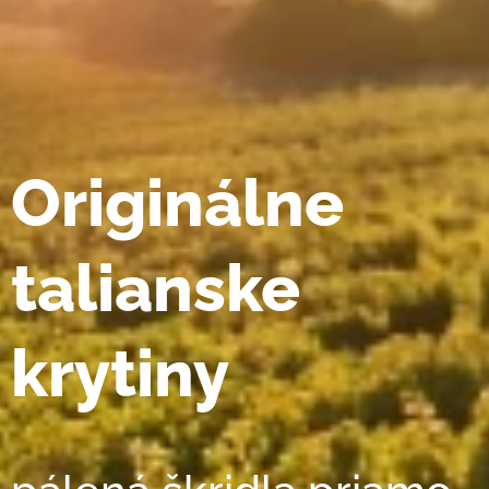
Originálne
talianske
krytiny