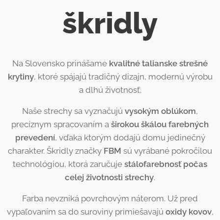
škridly
Na Slovensko prinášame
kvalitné talianske strešné
krytiny
, ktoré spájajú tradičný dizajn, modernú výrobu
a dlhú životnosť.
Naše strechy sa vyznačujú
vysokým oblúkom
,
precíznym spracovaním a
širokou škálou farebných
prevedení
, vďaka ktorým dodajú domu jedinečný
charakter. Škridly značky
FBM
sú vyrábané pokročilou
technológiou, ktorá zaručuje
stálofarebnosť počas
celej životnosti strechy
.
Farba nevzniká povrchovým náterom. Už pred
vypaľovaním sa do suroviny primiešavajú
oxidy kovov
,