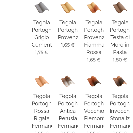
Tegola
Tegola
Tegola
Tegola
Portoghese
Portoghese
Portoghese
Portogh
Grigio
Provenzale
Provenzale
Testa di
Cemento
Fiammata
Moro in
1,65
€
Rossa
Pasta
1,75
€
1,65
€
1,80
€
Tegola
Tegola
Tegola
Tegola
Portoghese
Portoghese
Portoghese
Portogh
Rossa
Antica
Vecchio
Invecchi
Rigata
Perusia
Piemonte
Stonalizz
Fermaneve
Fermaneve
Fermaneve
Fermane