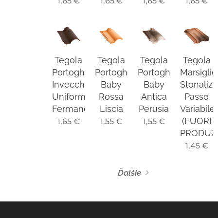
1,65
€
1,65
€
1,65
€
1,65
€
Tegola
Tegola
Tegola
Tegola
Portoghese
Portoghese
Portoghese
Marsigli
Invecchiata
Baby
Baby
Stonalizz
Uniforme
Rossa
Antica
Passo
Fermaneve
Liscia
Perusia
Variabile
(FUORI
1,65
€
1,55
€
1,55
€
PRODUZ
1,45
€
Ďalšie