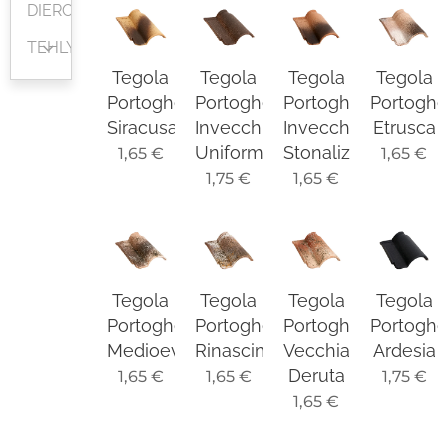
DIEROVANÉ
TEHLY
Tegola
Tegola
Tegola
Tegola
Portoghese
Portoghese
Portoghese
Portogh
Siracusa
Invecchiata
Invecchiata
Etrusca
Uniforme
Stonalizzata
1,65
€
1,65
€
1,75
€
1,65
€
Tegola
Tegola
Tegola
Tegola
Portoghese
Portoghese
Portoghese
Portogh
Medioevo
Rinascimento
Vecchia
Ardesia
Deruta
1,65
€
1,65
€
1,75
€
1,65
€