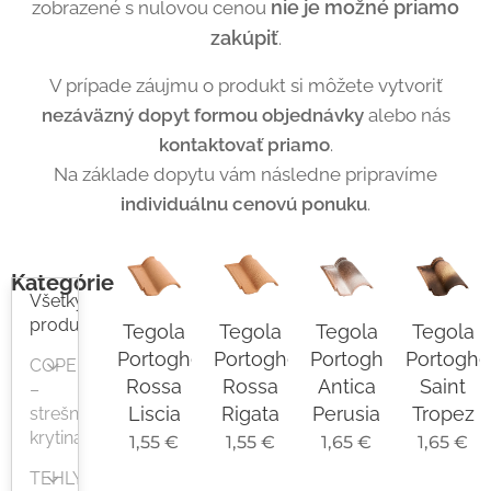
nie je možné priamo
zobrazené s nulovou cenou
zakúpiť
.
V prípade záujmu o produkt si môžete vytvoriť
nezáväzný dopyt formou objednávky
alebo nás
kontaktovať priamo
.
Na základe dopytu vám následne pripravíme
individuálnu cenovú ponuku
.
Kategórie
Všetky
produkty
Tegola
Tegola
Tegola
Tegola
Portoghese
Portoghese
Portoghese
Portogh
COPERTURE
Rossa
Rossa
Antica
Saint
–
Liscia
Rigata
Perusia
Tropez
strešná
krytina
1,55
€
1,55
€
1,65
€
1,65
€
TEHLY