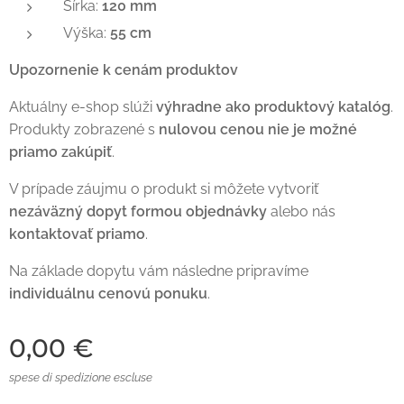
Šírka:
120 mm
Výška:
55 cm
Upozornenie k cenám produktov
Aktuálny e-shop slúži
výhradne ako produktový katalóg
.
Produkty zobrazené s
nulovou cenou nie je možné
priamo zakúpiť
.
V prípade záujmu o produkt si môžete vytvoriť
nezáväzný dopyt formou objednávky
alebo nás
kontaktovať priamo
.
Na základe dopytu vám následne pripravíme
individuálnu cenovú ponuku
.
0,00
€
spese di spedizione escluse