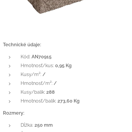
Technické údaje:
Kód:
AN70915
Hmotnosť/kus:
0,95 Kg
Kusy/m²:
/
Hmotnosť/m²:
/
Kusy/balík:
288
Hmotnosť/balík:
273,60 Kg
Rozmery:
Dĺžka:
250 mm