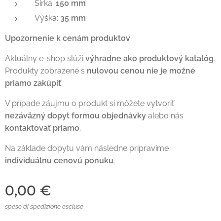
Šírka:
150 mm
Výška:
35 mm
Upozornenie k cenám produktov
Aktuálny e-shop slúži
výhradne ako produktový katalóg
.
Produkty zobrazené s
nulovou cenou nie je možné
priamo zakúpiť
.
V prípade záujmu o produkt si môžete vytvoriť
nezáväzný dopyt formou objednávky
alebo nás
kontaktovať priamo
.
Na základe dopytu vám následne pripravíme
individuálnu cenovú ponuku
.
0,00
€
spese di spedizione escluse