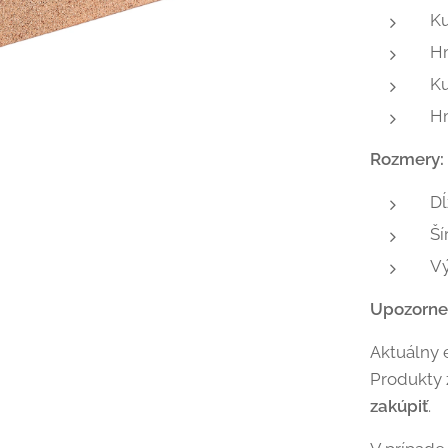
K
H
Ku
H
Rozmery:
Dĺ
Ší
V
Upozorne
Aktuálny 
Produkty
zakúpiť
.