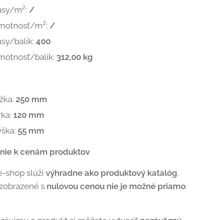
usy/m²:
/
motnosť/m²:
/
sy/balík:
400
motnosť/balík:
312,00 kg
žka:
250 mm
rka:
120 mm
ýška:
55 mm
nie k cenám produktov
e-shop slúži
výhradne ako produktový katalóg
.
 zobrazené s
nulovou cenou nie je možné priamo