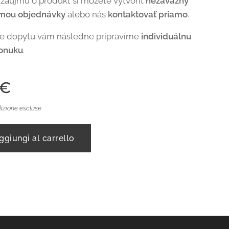
 záujmu o produkt si môžete vytvoriť
nezáväzný
rmou objednávky
alebo nás
kontaktovať priamo
.
de dopytu vám následne pripravíme
individuálnu
onuku
.
€
izione escluse
ggiungi al carrello