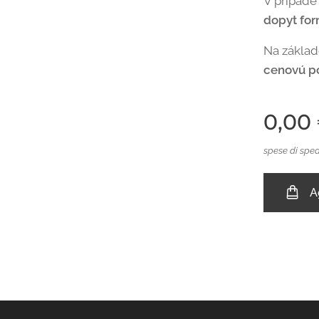
V prípade
dopyt fo
Na zákla
cenovú p
0,00
spese di sped
A