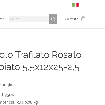
IT
me
Carrello
lo Trafilato Rosato
iato 5,5x12x25-2,5
 údaje:
ód:
75012
motnosť/kus:
0,78 kg