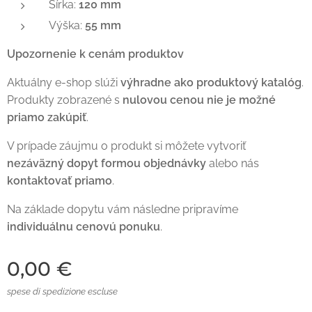
Šírka:
120 mm
Výška:
55 mm
Upozornenie k cenám produktov
Aktuálny e-shop slúži
výhradne ako produktový katalóg
.
Produkty zobrazené s
nulovou cenou nie je možné
priamo zakúpiť
.
V prípade záujmu o produkt si môžete vytvoriť
nezáväzný dopyt formou objednávky
alebo nás
kontaktovať priamo
.
Na základe dopytu vám následne pripravíme
individuálnu cenovú ponuku
.
0,00
€
spese di spedizione escluse