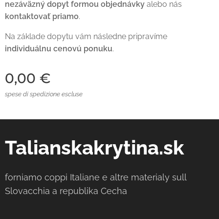
nezáväzný dopyt formou objednávky
alebo nás
kontaktovať priamo
.
Na základe dopytu vám následne pripravíme
individuálnu cenovú ponuku
.
0,00
€
spese di spedizione escluse
Talianskakrytina.sk
forniamo coppi Italiane e altre materialy sull
Slovacchia a republika Cecha