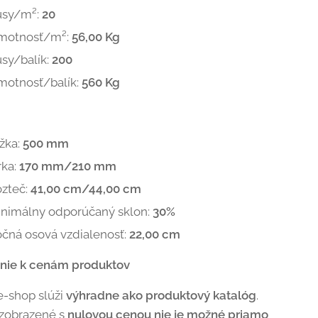
usy/m²:
20
motnosť/m²:
56,00 Kg
sy/balík:
200
motnosť/balík:
560 Kg
žka:
500 mm
rka:
170 mm/210 mm
zteč:
41,00 cm/44,00 cm
nimálny odporúčaný sklon:
30%
čná osová vzdialenosť:
22,00 cm
nie k cenám produktov
e-shop slúži
výhradne ako produktový katalóg
.
 zobrazené s
nulovou cenou nie je možné priamo