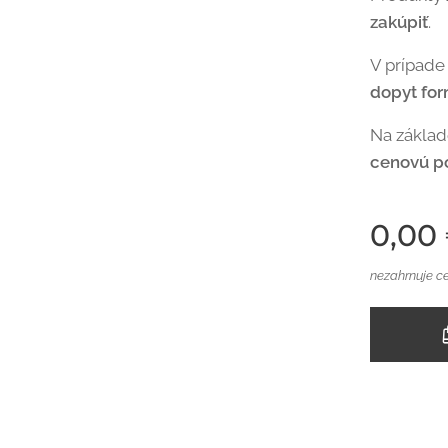
zakúpiť
.
V prípade
dopyt fo
Na zákla
cenovú p
0,00
nezahrnuje c