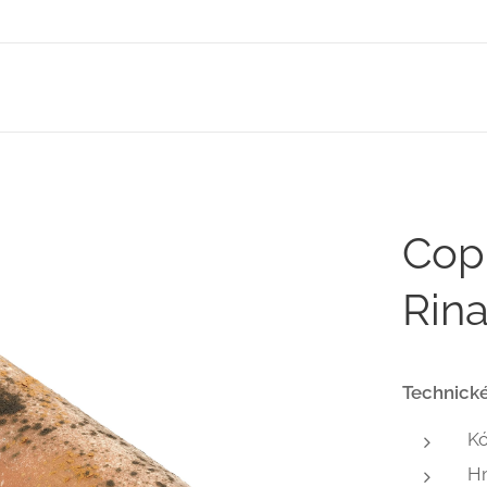
Cop
Rin
Technické
K
H