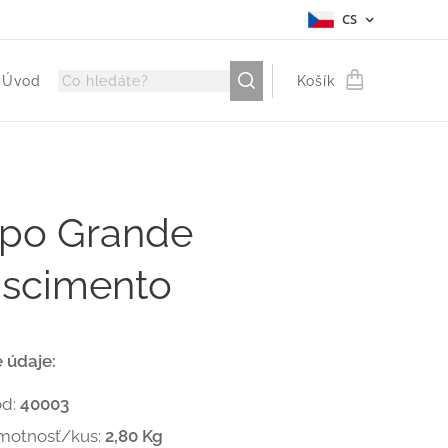
CS
Úvod
Košík
po Grande
ascimento
 údaje:
ód:
40003
motnosť/kus:
2,80 Kg