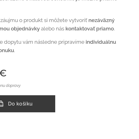
 záujmu o produkt si môžete vytvoriť
nezáväzný
rmou objednávky
alebo nás
kontaktovať priamo
.
de dopytu vám následne pripravíme
individuálnu
onuku
.
€
enu dopravy
Do košíku