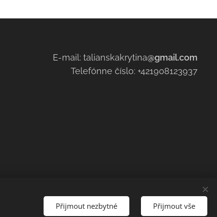
E-mail: talianskakrytina
@gmail.com
Telefónne číslo: +421908123937
Přijmout nezbytné
Přijmout vše