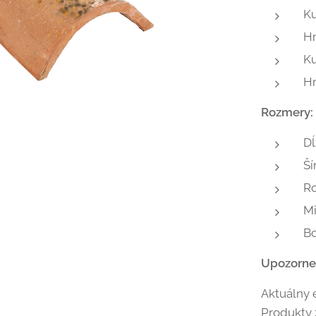
K
H
Ku
H
Rozmery:
Dĺ
Ší
Ro
Mi
Bo
Upozorne
Aktuálny 
Produkty