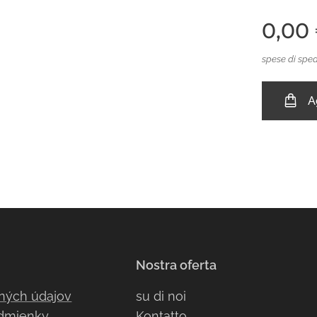
0,00
spese di sped
A
Nostra oferta
ných údajov
su di noi
dmienky
Kont
atto