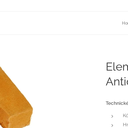
Ho
Ele
Ant
Technické
K
H