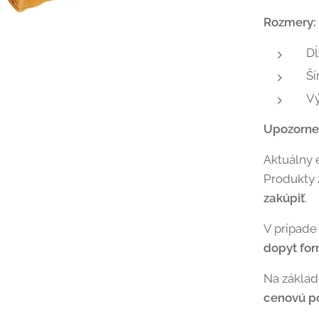
Rozmery:
Dĺ
Ší
V
Upozorne
Aktuálny 
Produkty
zakúpiť
.
V prípade
dopyt fo
Na zákla
cenovú p