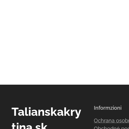
Talianskakry
Informzioni
Ochrana osob
tina.sk
Obchodné po