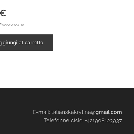
€
izione escluse
ggiungi al carrello
E-mail: talianskakrytina
@gmail.com
Telefónne číslo: +421908123937