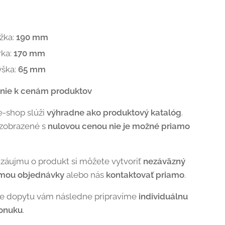
žka:
190 mm
rka:
170 mm
ýška:
65 mm
nie k cenám produktov
e-shop slúži
výhradne ako produktový katalóg
.
 zobrazené s
nulovou cenou nie je možné priamo
 záujmu o produkt si môžete vytvoriť
nezáväzný
rmou objednávky
alebo nás
kontaktovať priamo
.
de dopytu vám následne pripravíme
individuálnu
onuku
.