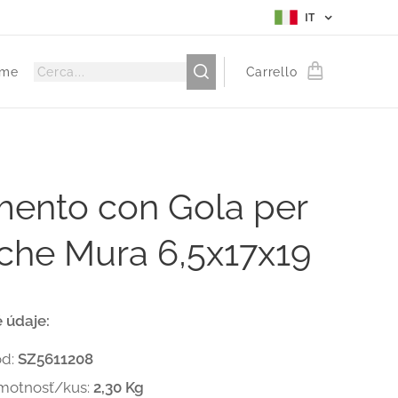
IT
me
Carrello
mento con Gola per
iche Mura 6,5x17x19
 údaje:
ód:
SZ5611208
motnosť/kus:
2,30 Kg