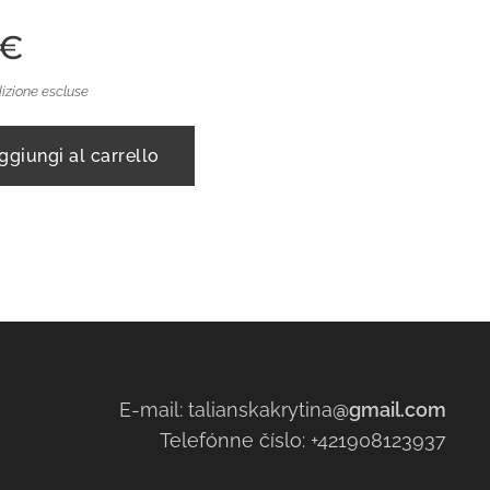
€
izione escluse
ggiungi al carrello
E-mail: talianskakrytina
@gmail.com
Telefónne číslo: +421908123937