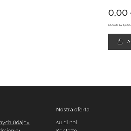
0,00
spese di sped
A
Nostra oferta
ných údajov
su di noi
dmienky
Kont
atto