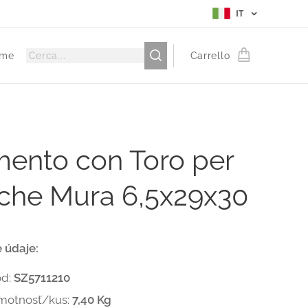
IT
me
Carrello
mento con Toro per
iche Mura 6,5x29x30
 údaje:
ód:
SZ5711210
motnosť/kus:
7,40 Kg