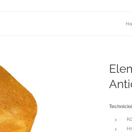
Ho
Ele
Ant
Technické
K
H