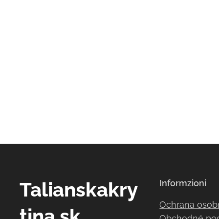
Talianskakry
Informzioni
Ochrana osob
tina.sk
Obchodné po