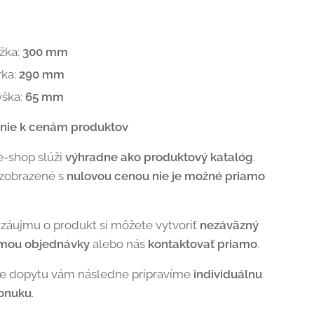
žka:
300 mm
rka:
290 mm
ýška:
65 mm
nie k cenám produktov
e-shop slúži
výhradne ako produktový katalóg
.
 zobrazené s
nulovou cenou nie je možné priamo
 záujmu o produkt si môžete vytvoriť
nezáväzný
rmou objednávky
alebo nás
kontaktovať priamo
.
de dopytu vám následne pripravíme
individuálnu
onuku
.