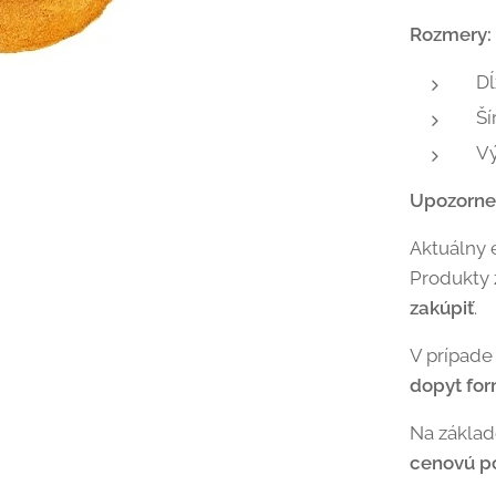
Rozmery:
Dĺ
Ší
V
Upozorne
Aktuálny 
Produkty
zakúpiť
.
V prípade
dopyt fo
Na zákla
cenovú p