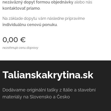
nezáväzný dopyt formou objednávky
alebo nás
kontaktovať priamo
.
Na základe dopytu vám následne pripravíme
individuálnu cenovú ponuku
.
0,00
€
nezahrnuje cenu dopravy
Talianskakrytina.sk
Dodávame originální tašky z Itálie a stavební
materiály na Slovensko a Česko