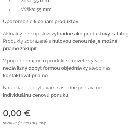
Šírka:
55 mm
Výška:
55 mm
Upozornenie k cenám produktov
Aktuálny e-shop slúži
výhradne ako produktový katalóg
.
Produkty zobrazené s
nulovou cenou nie je možné
priamo zakúpiť
.
V prípade záujmu o produkt si môžete vytvoriť
nezáväzný dopyt formou objednávky
alebo nás
kontaktovať priamo
.
Na základe dopytu vám následne pripravíme
individuálnu cenovú ponuku
.
0,00
€
nezahrnuje cenu dopravy