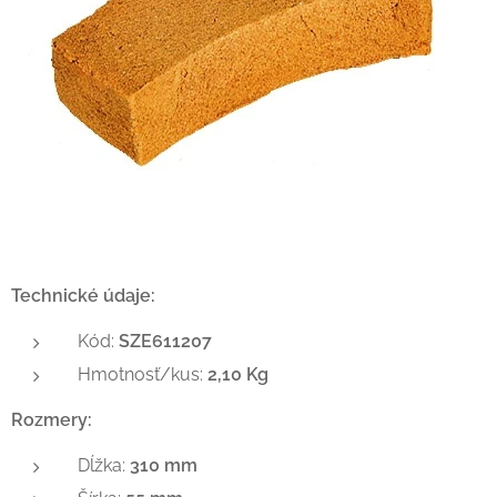
Technické údaje:
Kód:
SZE611207
Hmotnosť/kus:
2,10 Kg
Rozmery:
Dĺžka:
310 mm