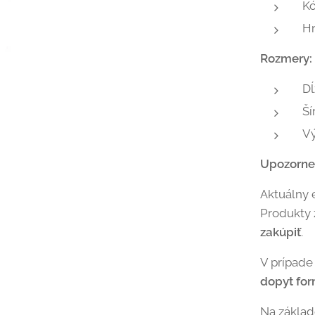
K
H
Rozmery:
Dĺ
Ší
V
Upozorne
Aktuálny 
Produkty
zakúpiť
.
V prípade
dopyt fo
Na zákla