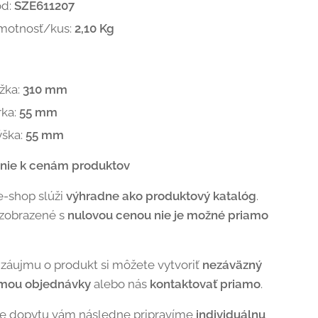
ód:
SZE611207
motnosť/kus:
2,10 Kg
žka:
310 mm
rka:
55 mm
ýška:
55 mm
nie k cenám produktov
e-shop slúži
výhradne ako produktový katalóg
.
 zobrazené s
nulovou cenou nie je možné priamo
 záujmu o produkt si môžete vytvoriť
nezáväzný
rmou objednávky
alebo nás
kontaktovať priamo
.
de dopytu vám následne pripravíme
individuálnu