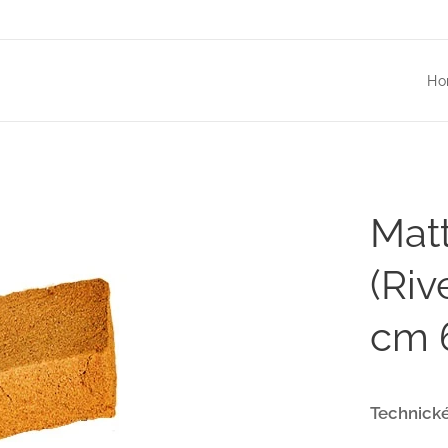
Ho
Mat
(Riv
cm 6
Technické