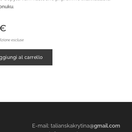
onuku
.
€
izione escluse
ggiungi al carrello
E-mail: talianskakrytina
@gmail.com