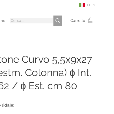
IT
me
Carrello
tone Curvo 5,5x9x27
estm. Colonna) ɸ Int.
2 / ɸ Est. cm 80
 údaje: