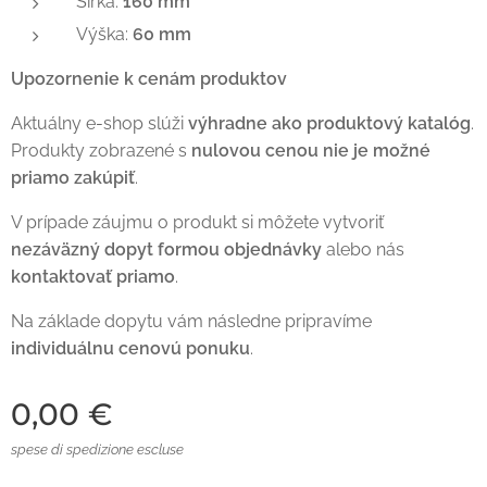
Šírka:
160 mm
Výška:
60 mm
Upozornenie k cenám produktov
Aktuálny e-shop slúži
výhradne ako produktový katalóg
.
Produkty zobrazené s
nulovou cenou nie je možné
priamo zakúpiť
.
V prípade záujmu o produkt si môžete vytvoriť
nezáväzný dopyt formou objednávky
alebo nás
kontaktovať priamo
.
Na základe dopytu vám následne pripravíme
individuálnu cenovú ponuku
.
0,00
€
spese di spedizione escluse