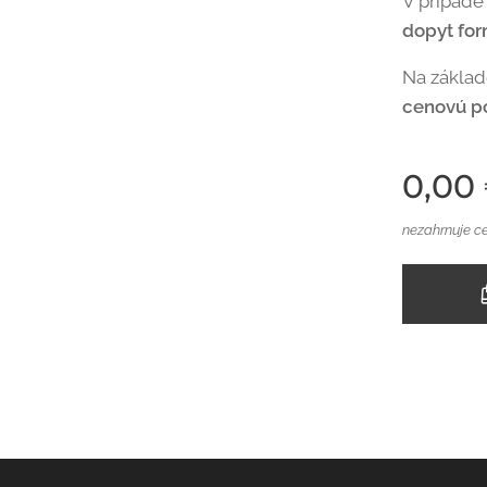
V prípade
dopyt fo
Na zákla
cenovú p
0,00
nezahrnuje c