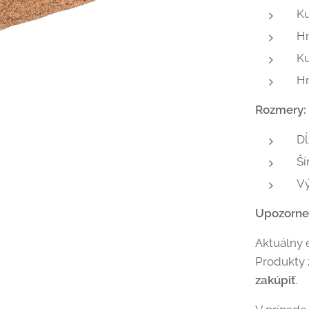
K
H
Ku
H
Rozmery:
Dĺ
Ší
V
Upozorne
Aktuálny 
Produkty
zakúpiť
.