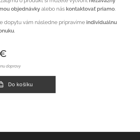
 záujmu o produkt si môžete vytvoriť
nezáväzný
rmou objednávky
alebo nás
kontaktovať priamo
.
de dopytu vám následne pripravíme
individuálnu
onuku
.
€
enu dopravy
Do košíku