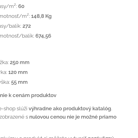
usy/m²:
60
motnosť/m²:
148,8 Kg
sy/balík:
272
motnosť/balík:
674,56
žka:
250 mm
rka:
120 mm
ýška:
55 mm
nie k cenám produktov
e-shop slúži
výhradne ako produktový katalóg
.
 zobrazené s
nulovou cenou nie je možné priamo