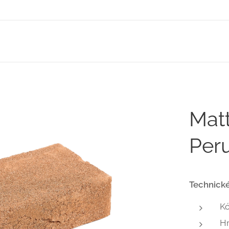
Matt
Peru
Technické
K
H