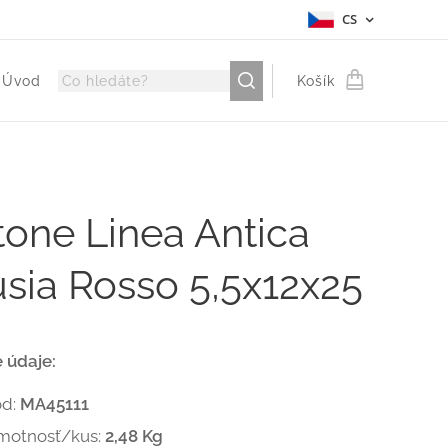
CS
Úvod
Košík
one Linea Antica
sia Rosso 5,5x12x25
 údaje:
ód:
MA45111
motnosť/kus:
2,48 Kg