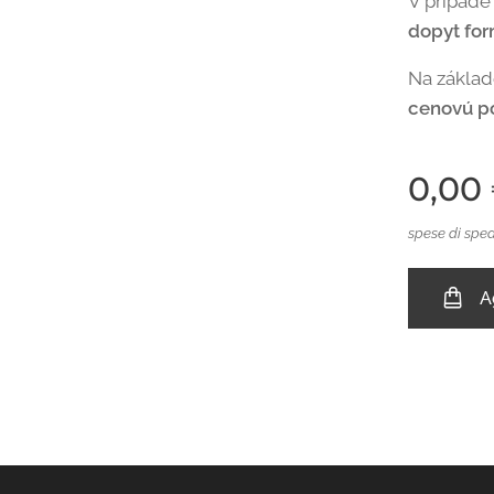
V prípade
dopyt fo
Na zákla
cenovú p
0,00
spese di sped
A