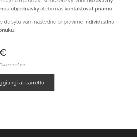
 záujmu o produkt si môžete vytvoriť
nezáväzný
rmou objednávky
alebo nás
kontaktovať priamo
.
de dopytu vám následne pripravíme
individuálnu
onuku
.
€
izione escluse
ggiungi al carrello