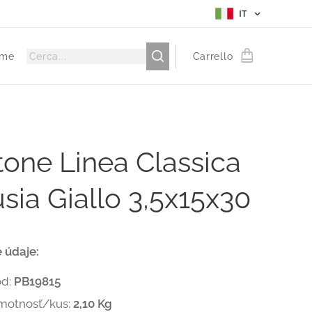
IT
me
Carrello
one Linea Classica
sia Giallo 3,5x15x30
 údaje:
ód:
PB19815
motnosť/kus:
2,10 Kg