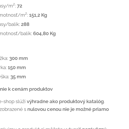
usy/m²:
72
motnosť/m²:
151,2 Kg
sy/balík:
288
motnosť/balík:
604,80 Kg
žka:
300 mm
rka:
150 mm
ýška:
35 mm
nie k cenám produktov
e-shop slúži
výhradne ako produktový katalóg
.
 zobrazené s
nulovou cenou nie je možné priamo