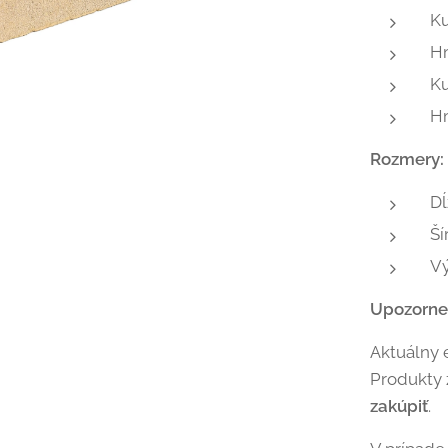
K
H
Ku
H
Rozmery:
Dĺ
Ší
V
Upozorne
Aktuálny 
Produkty
zakúpiť
.