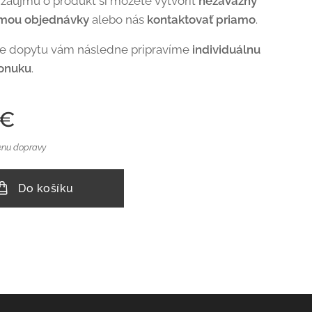
 záujmu o produkt si môžete vytvoriť
nezáväzný
rmou objednávky
alebo nás
kontaktovať priamo
.
de dopytu vám následne pripravíme
individuálnu
onuku
.
€
enu dopravy
Do košíku