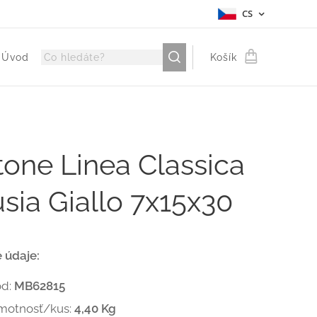
CS
Úvod
Košík
one Linea Classica
sia Giallo 7x15x30
 údaje:
ód:
MB62815
motnosť/kus:
4,40 Kg