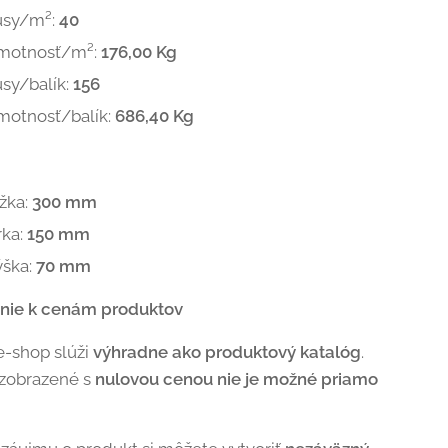
usy/m²:
40
motnosť/m²:
176,00 Kg
sy/balík:
156
motnosť/balík:
686,40 Kg
žka:
300 mm
rka:
150 mm
ýška:
70 mm
nie k cenám produktov
e-shop slúži
výhradne ako produktový katalóg
.
 zobrazené s
nulovou cenou nie je možné priamo