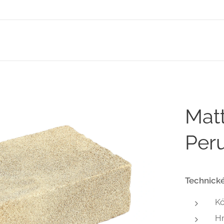
Matt
Peru
Technické
K
H