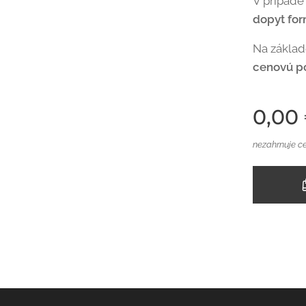
V prípade
dopyt fo
Na zákla
cenovú p
0,00
nezahrnuje c