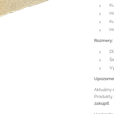
K
H
Ku
H
Rozmery:
Dĺ
Ší
V
Upozorne
Aktuálny 
Produkty
zakúpiť
.