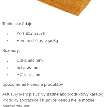
Technické údaje:
Kód:
SZ4511218
Hmotnosť/kus:
2,50 Kg
Rozmery:
Dĺžka:
250 mm
Šírka:
20 mm
Výška:
55 mm
Upozornenie k cenám produktov
Aktuálny e-shop slúži
výhradne ako produktový katalóg
.
Produkty zobrazené s
nulovou cenou nie je možné
priamo zakúpiť
.