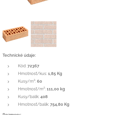
Technické údaje:
Kód:
72367
Hmotnosť/kus:
1,85 Kg
Kusy/m²:
60
Hmotnosť/m²:
111,00 kg
Kusy/balík:
408
Hmotnosť/balík:
754,80 Kg
Rozmery: