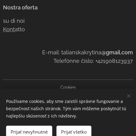
Nostra oferta
su di noi
Kont
atto
E-mail: talianskakrytina
@gmail.com
Telefónne číslo: +421908123937
Cookies
Používame cookies, aby sme zaistili správne fungovanie a
Lingue
bezpečnosť našich stránok. Tým vám môžeme poskytnúť tú
Slovenčina
Čeština
Italiano
najlepšiu skúsenosť z ich návštevy.
Aggiungi al carrello
Prijať nevyhnutné
Prijať všetko