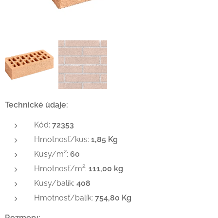
Technické údaje:
Kód:
72353
Hmotnosť/kus:
1,85 Kg
Kusy/m²:
60
Hmotnosť/m²:
111,00 kg
Kusy/balík:
408
Hmotnosť/balík:
754,80 Kg
Rozmery: