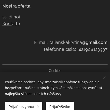
Nostra oferta
su di noi
Kont
atto
E-mail: talianskakrytina
@gmail.com
Telefónne číslo: +421908123937
Cookies
Používame cookies, aby sme zaistili správne fungovanie a
Lingue
bezpečnosť našich stránok. Tým vám môžeme poskytnúť tú
Slovenčina
Čeština
Italiano
najlepšiu skúsenosť z ich návštevy.
Aggiungi al carrello
Prijať nevyhnutné
Prijať všetko