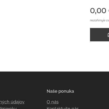
0,00
nezahrnuje c
Naše ponuka
ných údajov
O nás
dmienky
Kontaktujte nás