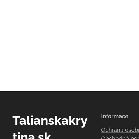
Talianskakry
Informace
Ochrana osob
tina.sk
Obchodné po