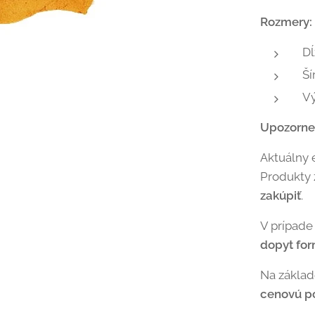
Rozmery:
Dĺ
Ší
V
Upozorne
Aktuálny 
Produkty
zakúpiť
.
V prípade
dopyt fo
Na zákla
cenovú p