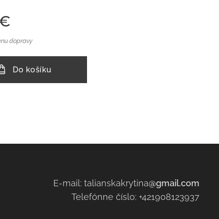
€
enu dopravy
Do košíku
E-mail: talianskakrytina
@gmail.com
Telefónne číslo: +421908123937