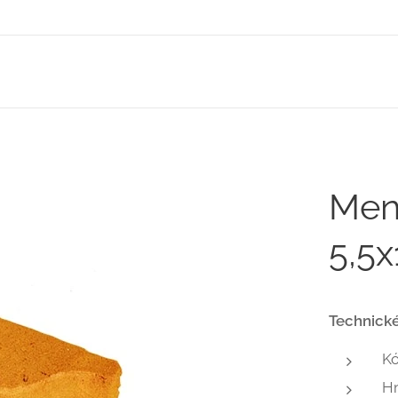
Men
5,5
Technické
K
H