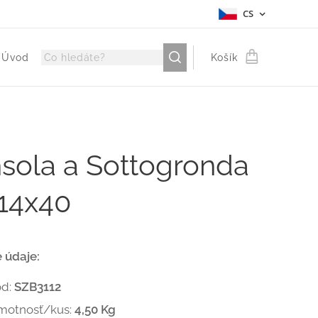
CS
Úvod
Košík
sola a Sottogronda
x14x40
 údaje:
ód:
SZB3112
motnosť/kus:
4,50 Kg