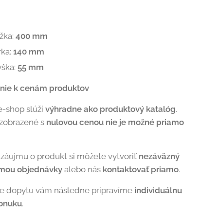
žka:
400 mm
rka:
140 mm
ýška:
55 mm
nie k cenám produktov
e-shop slúži
výhradne ako produktový katalóg
.
 zobrazené s
nulovou cenou nie je možné priamo
 záujmu o produkt si môžete vytvoriť
nezáväzný
rmou objednávky
alebo nás
kontaktovať priamo
.
de dopytu vám následne pripravíme
individuálnu
onuku
.