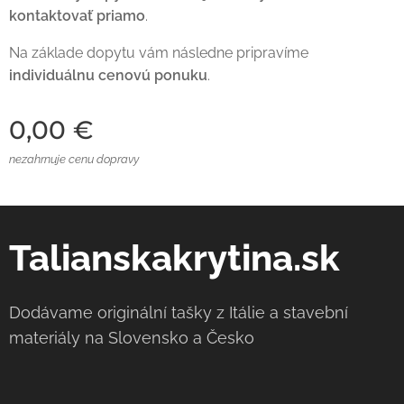
kontaktovať priamo
.
Na základe dopytu vám následne pripravíme
individuálnu cenovú ponuku
.
0,00
€
nezahrnuje cenu dopravy
Talianskakrytina.sk
Dodávame originální tašky z Itálie a stavební
materiály na Slovensko a Česko