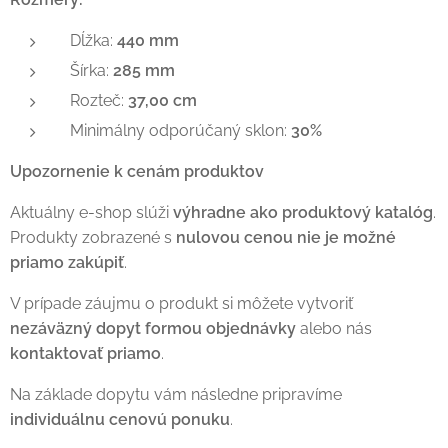
Dĺžka:
440 mm
Šírka:
285 mm
Rozteč:
37,00 cm
Minimálny odporúčaný sklon:
30%
Upozornenie k cenám produktov
Aktuálny e-shop slúži
výhradne ako produktový katalóg
.
Produkty zobrazené s
nulovou cenou nie je možné
priamo zakúpiť
.
V prípade záujmu o produkt si môžete vytvoriť
nezáväzný dopyt formou objednávky
alebo nás
kontaktovať priamo
.
Na základe dopytu vám následne pripravíme
individuálnu cenovú ponuku
.