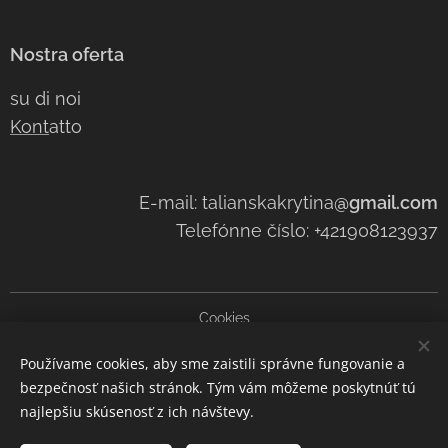
Nostra oferta
su di noi
Kont
atto
E-mail: talianskakrytina
@gmail.com
Telefónne číslo: +421908123937
Cookies
Používame cookies, aby sme zaistili správne fungovanie a
Lingue
bezpečnosť našich stránok. Tým vám môžeme poskytnúť tú
Slovenčina
Čeština
Italiano
najlepšiu skúsenosť z ich návštevy.