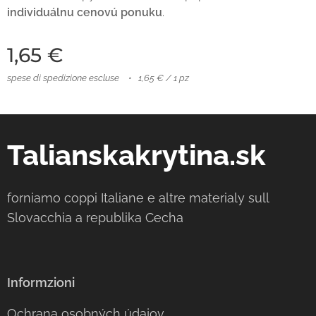
individuálnu cenovú ponuku
.
1,65
€
spese di spedizione escluse
1,65 € / 1 pz
Talianskakrytina.sk
forniamo coppi Italiane e altre materialy sull
Slovacchia a republika Cecha
Informzioni
Ochrana osobných údajov