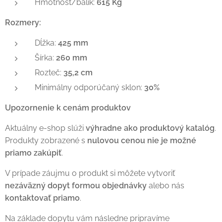
Hmotnosť/balík:
615 Kg
Rozmery:
Dĺžka:
425 mm
Šírka:
260 mm
Rozteč:
35,2 cm
Minimálny odporúčaný sklon:
30%
Upozornenie k cenám produktov
Aktuálny e-shop slúži
výhradne ako produktový katalóg
.
Produkty zobrazené s
nulovou cenou nie je možné
priamo zakúpiť
.
V prípade záujmu o produkt si môžete vytvoriť
nezáväzný dopyt formou objednávky
alebo nás
kontaktovať priamo
.
Na základe dopytu vám následne pripravíme