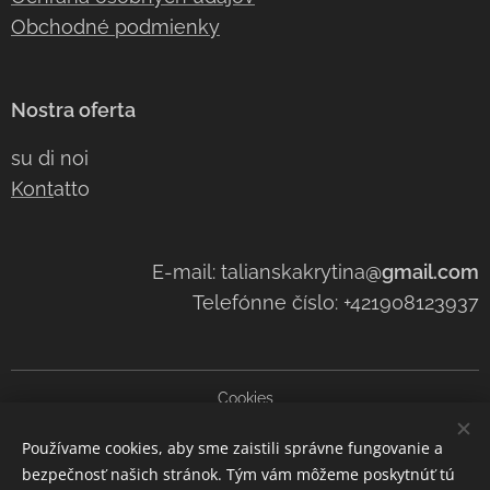
Obchodné podmienky
Nostra oferta
su di noi
Kont
atto
E-mail: talianskakrytina
@gmail.com
Telefónne číslo: +421908123937
Cookies
Používame cookies, aby sme zaistili správne fungovanie a
Lingue
bezpečnosť našich stránok. Tým vám môžeme poskytnúť tú
Slovenčina
Čeština
Italiano