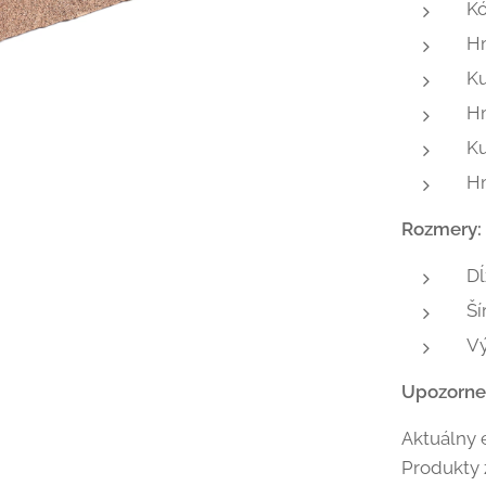
K
H
K
H
Ku
H
Rozmery:
Dĺ
Ší
V
Upozorne
Aktuálny 
Produkty