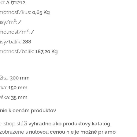
ód:
AJ71212
motnosť/kus:
0,65 Kg
usy/m²:
/
motnosť/m²:
/
sy/balík:
288
motnosť/balík:
187,20 Kg
žka:
300 mm
rka:
150 mm
ýška:
35 mm
nie k cenám produktov
e-shop slúži
výhradne ako produktový katalóg
.
 zobrazené s
nulovou cenou nie je možné priamo