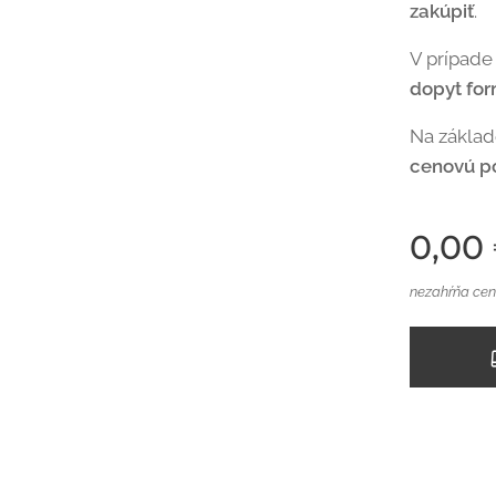
zakúpiť
.
V prípade
dopyt fo
Na zákla
cenovú p
0,00
nezahŕňa cen