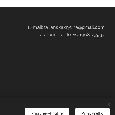
E-mail: talianskakrytina
@gmail.com
Telefónne číslo: +421908123937
Prijať nevyhnutné
Prijať všetko