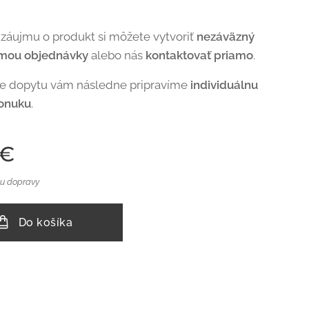
 záujmu o produkt si môžete vytvoriť
nezáväzný
rmou objednávky
alebo nás
kontaktovať priamo
.
de dopytu vám následne pripravíme
individuálnu
onuku
.
€
u dopravy
Do košíka