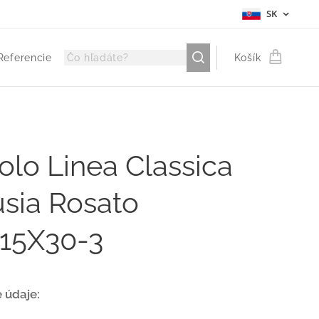
SK
Referencie
Košík
lo Linea Classica
usia Rosato
X15X30-3
 údaje: