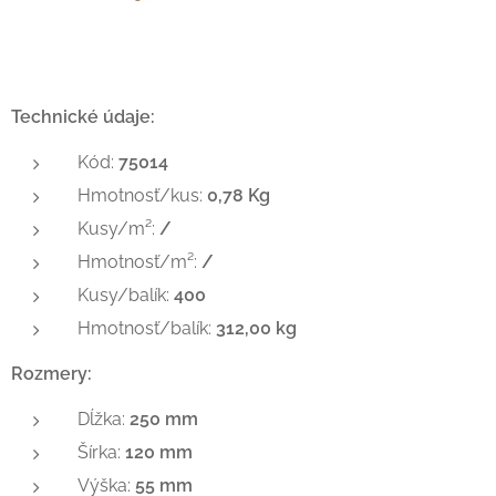
Technické údaje:
Kód:
75014
Hmotnosť/kus:
0,78 Kg
Kusy/m²:
/
Hmotnosť/m²:
/
Kusy/balík:
400
Hmotnosť/balík:
312,00 kg
Rozmery:
Dĺžka:
250 mm
Šírka:
120 mm
Výška:
55 mm