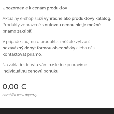
Upozornenie k cenám produktov
Aktuálny e-shop slúži
výhradne ako produktový katalóg
.
Produkty zobrazené s
nulovou cenou nie je možné
priamo zakúpiť
.
V prípade záujmu o produkt si môžete vytvoriť
nezáväzný dopyt formou objednávky
alebo nás
kontaktovať priamo
.
Na základe dopytu vám následne pripravíme
individuálnu cenovú ponuku
.
0,00
€
nezahŕňa cenu dopravy