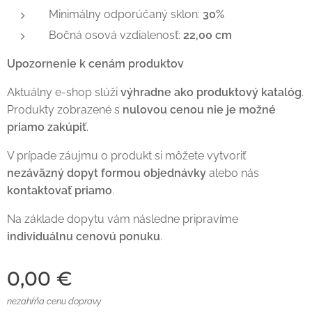
Minimálny odporúčaný sklon:
30%
Bočná osová vzdialenosť:
22,00 cm
Upozornenie k cenám produktov
Aktuálny e-shop slúži
výhradne ako produktový katalóg
.
Produkty zobrazené s
nulovou cenou nie je možné
priamo zakúpiť
.
V prípade záujmu o produkt si môžete vytvoriť
nezáväzný dopyt formou objednávky
alebo nás
kontaktovať priamo
.
Na základe dopytu vám následne pripravíme
individuálnu cenovú ponuku
.
0,00
€
nezahŕňa cenu dopravy