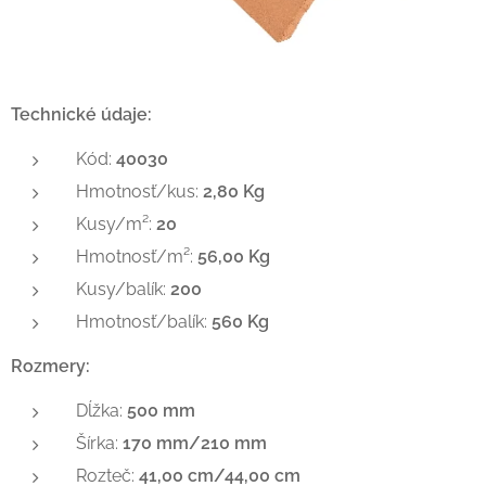
Technické údaje:
Kód:
40030
Hmotnosť/kus:
2,80 Kg
Kusy/m²:
20
Hmotnosť/m²:
56,00 Kg
Kusy/balík:
200
Hmotnosť/balík:
560 Kg
Rozmery:
Dĺžka:
500 mm
Šírka:
170 mm/210 mm
Rozteč:
41,00 cm/44,00 cm