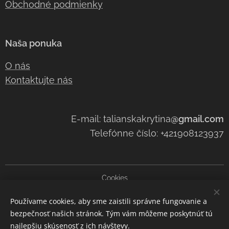
Obchodné podmienky
Naša ponuka
O nás
Kontaktujte nás
E-mail: talianskakrytina
@gmail.com
Telefónne číslo: +421908123937
Cookies
Používame cookies, aby sme zaistili správne fungovanie a
Jazyky
bezpečnosť našich stránok. Tým vám môžeme poskytnúť tú
Slovenčina
Čeština
Italiano
najlepšiu skúsenosť z ich návštevy.