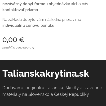
nezáväzný dopyt formou objednávky
alebo nás
kontaktovať priamo
.
Na základe dopytu vám následne pripravíme
individuálnu cenovú ponuku
.
0,00
€
nezahŕňa cenu dopravy
Talianskakrytina.sk
Dodávame originálne talianske škridly a stavebné
materiály na Slovensko a Českej Republiky