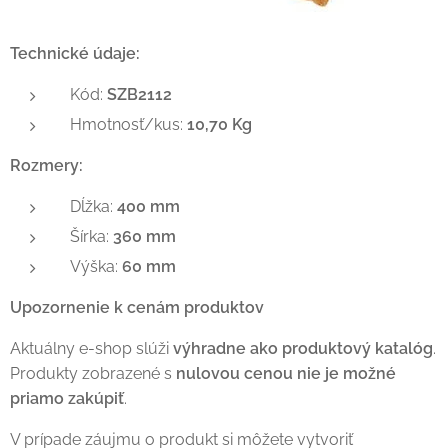
Technické údaje:
Kód:
SZB2112
Hmotnosť/kus:
10,70 Kg
Rozmery:
Dĺžka:
400 mm
Šírka:
360 mm
Výška:
60 mm
Upozornenie k cenám produktov
Aktuálny e-shop slúži
výhradne ako produktový katalóg
.
Produkty zobrazené s
nulovou cenou nie je možné
priamo zakúpiť
.
V prípade záujmu o produkt si môžete vytvoriť