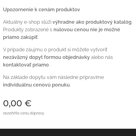
Upozornenie k cenám produktov
Aktuálny e-shop slúži
výhradne ako produktový katalóg
.
Produkty zobrazené s
nulovou cenou nie je možné
priamo zakúpiť
.
V prípade záujmu o produkt si môžete vytvoriť
nezáväzný dopyt formou objednávky
alebo nás
kontaktovať priamo
.
Na základe dopytu vám následne pripravíme
individuálnu cenovú ponuku
.
0,00
€
nezahŕňa cenu dopravy