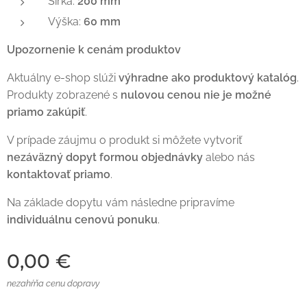
Šírka:
200 mm
Výška:
60 mm
Upozornenie k cenám produktov
Aktuálny e-shop slúži
výhradne ako produktový katalóg
.
Produkty zobrazené s
nulovou cenou nie je možné
priamo zakúpiť
.
V prípade záujmu o produkt si môžete vytvoriť
nezáväzný dopyt formou objednávky
alebo nás
kontaktovať priamo
.
Na základe dopytu vám následne pripravíme
individuálnu cenovú ponuku
.
0,00
€
nezahŕňa cenu dopravy