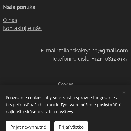
Naša ponuka
O nás
Kontaktujte nás
E-mail: talianskakrytina
@gmail.com
Telefónne číslo: +421908123937
Cookies
Používame cookies, aby sme zaistili správne fungovanie a
Jazyky
bezpečnosť našich stránok. Tým vám môžeme poskytnúť tú
Slovenčina
Čeština
Italiano
najlepšiu skúsenosť z ich návštevy.
Do košíka
Prijať nevyhnutné
Prijať všetko