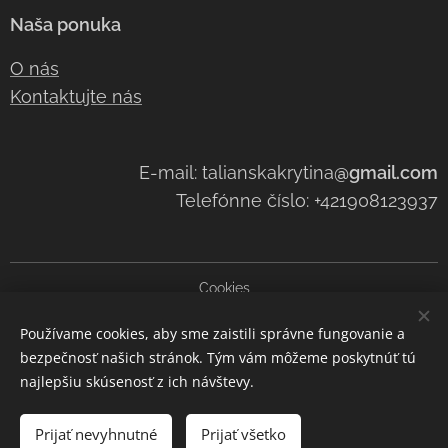
Naša ponuka
O nás
Kontaktujte nás
E-mail: talianskakrytina
@gmail.com
Telefónne číslo: +421908123937
Cookies
Používame cookies, aby sme zaistili správne fungovanie a
Jazyky
bezpečnosť našich stránok. Tým vám môžeme poskytnúť tú
Slovenčina
Čeština
Italiano
najlepšiu skúsenosť z ich návštevy.
Do košíka
Prijať nevyhnutné
Prijať všetko