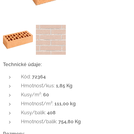
Technické údaje:
Kód:
72364
Hmotnosť/kus:
1,85 Kg
Kusy/m²:
60
Hmotnosť/m²:
111,00 kg
Kusy/balík:
408
Hmotnosť/balík:
754,80 Kg
Rozmery: