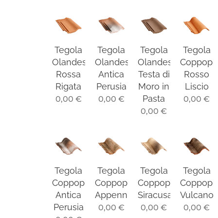
Tegola
Tegola
Tegola
Tegola
Olandese
Olandese
Olandese
Coppopi
Rossa
Antica
Testa di
Rosso
Rigata
Perusia
Moro in
Liscio
Pasta
0,00
€
0,00
€
0,00
€
0,00
€
Tegola
Tegola
Tegola
Tegola
Coppopiù
Coppopiù
Coppopiù
Coppopi
Antica
Appennino
Siracusa
Vulcano
Perusia
0,00
€
0,00
€
0,00
€