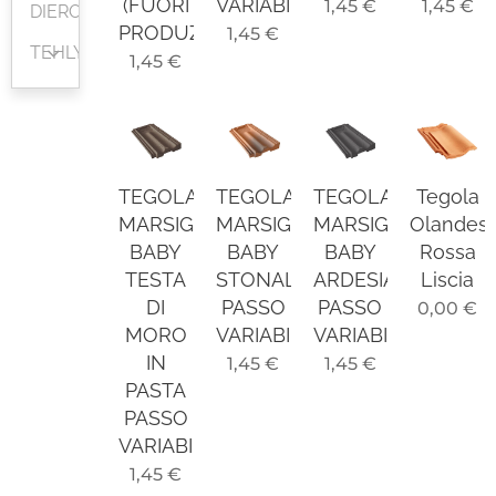
(FUORI
VARIABILE
1,45
€
1,45
€
DIEROVANÉ
PRODUZIONE)
1,45
€
TEHLY
1,45
€
TEGOLA
TEGOLA
TEGOLA
Tegola
MARSIGLIESE
MARSIGLIESE
MARSIGLIESE
Olandes
BABY
BABY
BABY
Rossa
TESTA
STONALIZZATA
ARDESIA
Liscia
DI
PASSO
PASSO
0,00
€
MORO
VARIABILE
VARIABILE
IN
1,45
€
1,45
€
PASTA
PASSO
VARIABILE
1,45
€