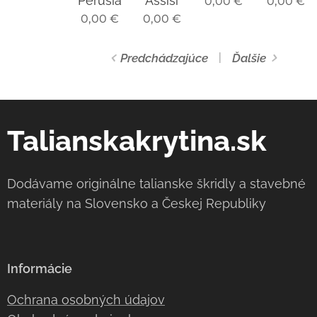
Perusia
Assisi
0,00
€
0,00
€
0,00
€
0,00
€
Predchádzajúce
Ďalšie
Talianskakrytina.sk
Dodávame originálne talianske škridly a stavebné
materiály na Slovensko a Českej Republiky
Informácie
Ochrana osobných údajov