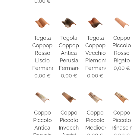
0,00
€
Tegola
Tegola
Tegola
Coppo
Coppopiù
Coppopiù
Coppopiù
Piccolo
Rosso
Antica
Vecchio
Rosso
Liscio
Perusia
Piemonte
Rigato
Fermaneve
Fermaneve
Fermaneve
0,00
€
0,00
€
0,00
€
0,00
€
Coppo
Coppo
Coppo
Coppo
Piccolo
Piccolo
Piccolo
Piccolo
Antica
Invecchiato
Medioevo
Rinascim