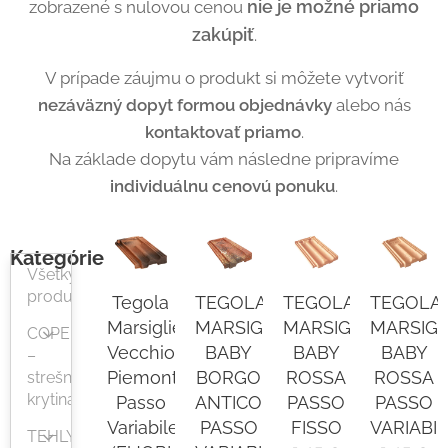
nie je možné priamo
zobrazené s nulovou cenou
zakúpiť
.
V prípade záujmu o produkt si môžete vytvoriť
nezáväzný dopyt formou objednávky
alebo nás
kontaktovať priamo
.
Na základe dopytu vám následne pripravíme
individuálnu cenovú ponuku
.
Kategórie
Všetky
produkty
Tegola
TEGOLA
TEGOLA
TEGOLA
Marsigliese
MARSIGLIESE
MARSIGLIESE
MARSIGL
COPERTURE
Vecchio
BABY
BABY
BABY
–
Piemonte
BORGO
ROSSA
ROSSA
strešná
krytina
Passo
ANTICO
PASSO
PASSO
Variabile
PASSO
FISSO
VARIABI
TEHLY