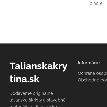
0,00
€
Talianskakry
Informácie
Ochrana osob
tina.sk
Obchodné po
Dodávame originálne
talianske škridly a stavebné
materiály na Slovensko a