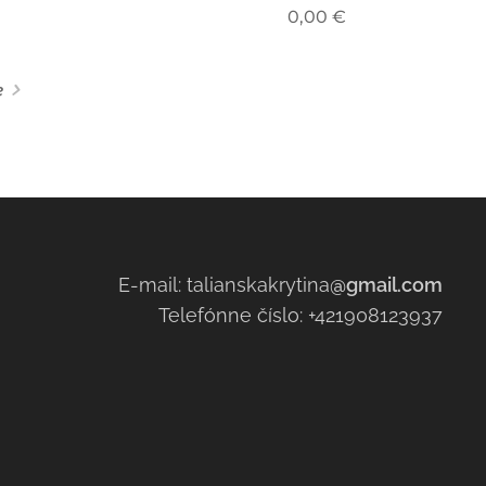
0,00
€
e
E-mail: talianskakrytina
@gmail.com
Telefónne číslo: +421908123937