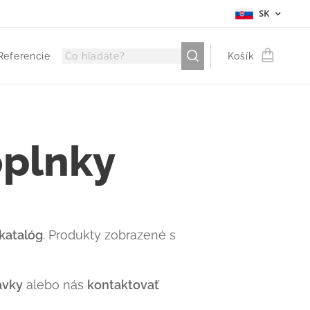
SK
Referencie
Košík
oplnky
katalóg
. Produkty zobrazené s
ávky
alebo nás
kontaktovať