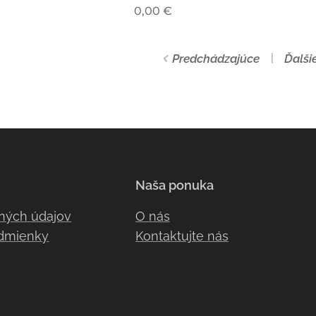
0,00
€
Predchádzajúce
Ďalši
Naša ponuka
ných údajov
O nás
dmienky
Kontaktujte nás