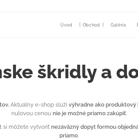
Úvod
Obchod
Galéria
nske škridly a d
tov.
Aktuálny e-shop slúži
výhradne ako produktový 
nulovou cenou
nie je možné priamo zakúpiť
.
 si môžete vytvoriť
nezáväzný dopyt formou objedn
priamo
.